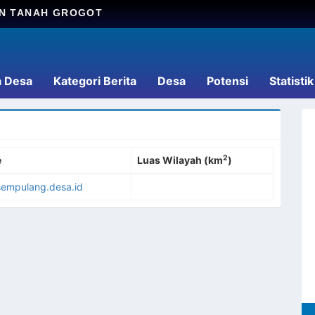
AN TANAH GROGOT
a Desa
Kategori Berita
Desa
Potensi
Statistik
2
e
Luas Wilayah (km
)
/sempulang.desa.id