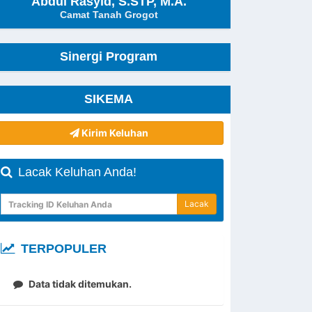
Abdul Rasyid, S.STP, M.A.
Camat Tanah Grogot
Sinergi Program
SIKEMA
Kirim Keluhan
Lacak Keluhan Anda!
Lacak
TERPOPULER
Data tidak ditemukan.