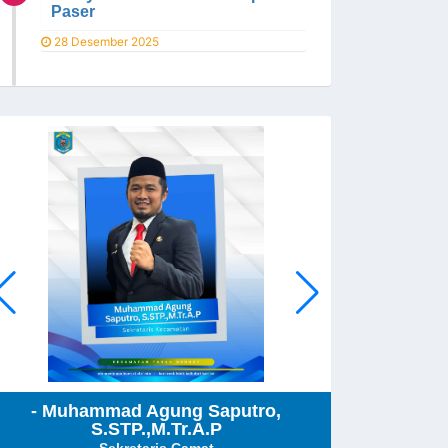
Paser
28 Desember 2025
- Muhammad Agung Saputro,
Nu
S.STP.,M.Tr.A.P
Kepala Sub 