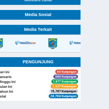
Sekretaris Camat
Media Sosial
Media Terkait
PENGUNJUNG
ari Ini
64 Kunjungan
emarin
390 Kunjungan
inggu Ini
1,877 Kunjungan
ulan Ini
2,837 Kunjungan
ahun Ini
15,767 Kunjungan
otal
28,704 Kunjungan