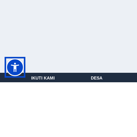
IKUTI KAMI
DESA
Tanah Grogot
Tepian Batang
Pepara
Sempulang
Rantau Panjang
Padang Pengrapat
Pulau Rantau
Tapis