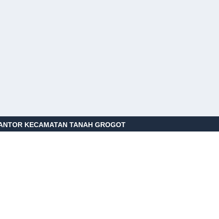
ANTOR KECAMATAN TANAH GROGOT
Jalan Pangeran Menteri - Kelurahan Tanah
rogot - Kecamatan Tanah Grogot - Kabupaten
aser
76251
kecamatan.tgt@gmail.com
0812000