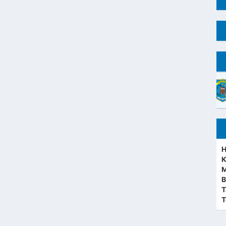
H
K
M
B
T
T